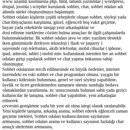
www uzantılı kısımlarına php, html, tabanlı yazılımlar ( wordpress,
drupal, joomla ) scirptler kurularak sohbet, chat, sohbet odaları adı
altında siteler oluşturulmaya başlamıştır.
Sohbet odaları kişilerin çeşitli sebeplerle oluşan sohbet, söyleşi yada
chat ihtiyaçlarını karşılama, güzel, eğlenceli hoş vakit geçirme,
bayan yada erkeklerle tanışıp yeni arkadaşlıklar ve
dost edinme isteklerine cözüm bulma amaçları ile ilgili çalışmalarda
bulunmaktadırlar. İlk sohbet odaları java ve mirc yazılımı destekli
iken günümüzde ilerleyen teknoloji ( flash ve jaquery )
sayesinde cep telefonları, akıllı telefonlar, mobil cihazlar ( iphone,
ipad, adnroid, tablet ) mobil mirc kullanılarak istenilen her an sohbet
odaları girişi yapılarak sohbet ve chat yapma imkanına sahip
olunmuştur.
Sohbet odalarının tercih edilmesinde en büyük nedenler, internet
üzerindeki en eski sohbet ve chat programları olması, yaygın bir
kullanıcı kitlesinin bulunması, genel ve ozel söyleşi yapabilme,
üyelik ve ücret gerektirmeden tamamen sitenin sunduğu bedava
olanaklardan yararlanma, irc sunucusunda bulunan sabit yada gezici
kullanıcılar ile tanışma, sohbet chat yapabilme, yeni arkadaşlar
edinerek
çevresini genişletme yada bir yere ait olma istegi olarak sıralanabilir.
Yeni kişilerle tanışma, arkadaş arama, sohbet ederek eğlenceli zaman
geçirme istekleri, Sohbet odaları kullanıcılarının sayılarının
artmasına, sohbet odaları arama ve kullanıcı sayısının fazlalığı chat
amaçlı sitelerinin artmasına,