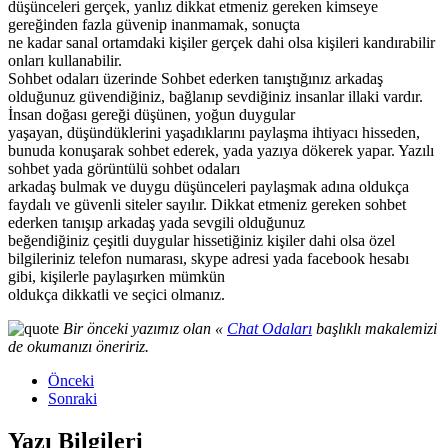
düşünceleri gerçek, yanlız dikkat etmeniz gereken kimseye
gereğinden fazla güvenip inanmamak, sonuçta
ne kadar sanal ortamdaki kişiler gerçek dahi olsa kişileri kandırabilir
onları kullanabilir.
Sohbet odaları üzerinde Sohbet ederken tanıştığınız arkadaş
olduğunuz güvendiğiniz, bağlanıp sevdiğiniz insanlar illaki vardır.
İnsan doğası gereği düşünen, yoğun duygular
yaşayan, düşündüklerini yaşadıklarını paylaşma ihtiyacı hisseden,
bunuda konuşarak sohbet ederek, yada yazıya dökerek yapar. Yazılı
sohbet yada görüntülü sohbet odaları
arkadaş bulmak ve duygu düşünceleri paylaşmak adına oldukça
faydalı ve güvenli siteler sayılır. Dikkat etmeniz gereken sohbet
ederken tanışıp arkadaş yada sevgili olduğunuz
beğendiğiniz çeşitli duygular hissetiğiniz kişiler dahi olsa özel
bilgileriniz telefon numarası, skype adresi yada facebook hesabı
gibi, kişilerle paylaşırken mümkün
oldukça dikkatli ve seçici olmanız.
Bir önceki yazımız olan «
Chat Odaları
başlıklı makalemizi
de okumanızı öneririz.
Önceki
Sonraki
Yazı Bilgileri