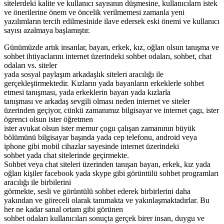
sitelerdeki kalite ve kullanıcı sayısının düşmesine, kullanıcılarn istek
ve önerilerine önem ve öncelik verilmemesi zamanla yeni
yazılımların tercih edilmesinide ilave edersek eski önemi ve kullanıcı
sayısı azalmaya başlamıştır.
Günümüzde artık insanlar, bayan, erkek, kız, oğlan olsun tanışma ve
sohbet ihtiyaclarını internet üzerindeki sohbet odaları, sohbet, chat
odaları vs. siteler
yada sosyal paylaşım arkadaşlık siteleri aracılığı ile
gerçekleştirmektedir. Kızların yada bayanların erkeklerle sohbet
etmesi tanışması, yada erkeklerin bayan yada kızlarla
tanışması ve arkadaş sevgili olması neden internet ve siteler
üzerinden geçiyor, cünkü zamanımız bilgisayar ve internet çagı, ister
ögrenci olsun ister öğretmen
ister avukat olsun ister memur çogu çalışan zamanının büyük
bölümünü bilgisayar başında yada cep telefonu, android veya
iphone gibi mobil cihazlar sayesinde internet üzerindeki
sohbet yada chat sitelerinde geçirmekte.
Sohbet veya chat siteleri üzerinden tanışan bayan, erkek, kız yada
oğlan kişiler facebook yada skype gibi görüntülü sohbet programları
aracılığı ile birbilerini
görmekte, sesli ve görüntülü sohbet ederek birbirlerini daha
yakından ve göreceli olarak tanımakta ve yakınlaşmaktadırlar. Bu
her ne kadar sanal ortam gibi görünen
sohbet odaları kullanıcıları sonuçta gerçek birer insan, duygu ve