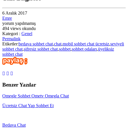
6 Aralık 2017
Emre
yorum yapılmamış
494 views okundu
Kategori :
Genel
Permalink
Etiketler:
bedava sohbet chat
,
chat
,
mobil sohbet chat ücretsiz
,
seviyeli
sohbet chat
,
şifresiz sohbet chat
,
sohbet
,
sohbet odaları
,
üyeliksiz
sohbet chat
Benzer Yazılar
Omegle Sohbet Ometv Omegla Chat
Ücretsiz Chat Yap Sohbet Et
Bedava Chat