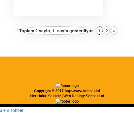
Toplam 2 sayfa, 1. sayfa gösteriliyor.
1
2
»
Copyright © 2017 http://www.sohbet.ltd
Her Hakkı Saklıdır.| Web Desing: Sohbet.Ltd
alem sohbet