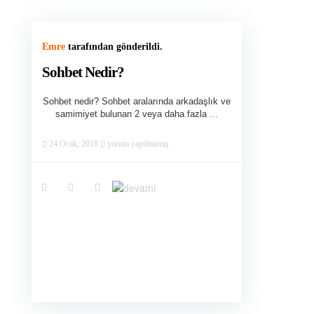
Emre
tarafından gönderildi.
Sohbet Nedir?
Sohbet nedir? Sohbet aralarında arkadaşlık ve
samimiyet bulunan 2 veya daha fazla
...
24 Ocak, 2018
yorum yapılmamış