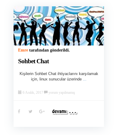
Emre
tarafından gönderildi.
Sohbet Chat
Kişilerin Sohbet Chat ihtiyaclarını karşılamak
için, linux sunucular üzerinde
...
6 Aralık, 2017
yorum yapılmamış