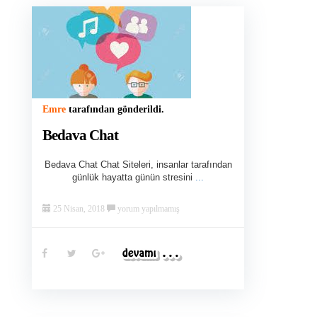
Emre
tarafından gönderildi.
Bedava Chat
Bedava Chat Chat Siteleri, insanlar tarafından
günlük hayatta günün stresini
...
25 Nisan, 2018
yorum yapılmamış