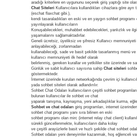
aradığı kriterlere en uygununu seçerek giriş yaptığı site olar
Chat Siteleri
Kullanıcılara kullandıkları cihazlara göre ayrı 
(eschat flaxchat gibi.),
kendi tasaraladıkları en eski ve en yaygın sohbet programı ol
yayınlayarak kullanıcıların
Konuşabilecekleri, muhabbet edebilecekleri, yanlızlık ve ilgi
yaşamalarını sağlamaktadırlar.
Geneli ücretsiz, üyeliksiz ve şifresiz Kullanıcı memnuniyeti 
anlayabileceği, zorlanmadan
kullanabileceği, sade ve basit şekilde tasarlanmış menü ve 
kullanıcı memnuniyeti ilk hedef olarak
belirlenmiş, gereken kurallar ve yetkililer site üzerinde ve s
Günlük ve sabit kullanıcı sayısına sahip
Chat siteleri
sohbet
göstermektedir.
İnternet üzerinde kurulan networkağında çevrim içi kullanıcı
yada sohbet siteleri olarak adlandırılır.
Sohbet Chat Odaları kullanıcıların çeşitli sohbet programlar
bulunan kullanıcılar ile sohbet ve chat
yaparak tanışma, kaynaşma, yeni arkadaşlıklar kurma, eğlen
Sohbet ve chat odaları
giriş programları, internet üzerinde
sohbet chat programı yanı sıra bilinen en eski
sohbet programı olan mirc (internet relay chat client) kullanı
sürekli güncellenmekte, kullanıcıların daha kolay
ve çeşitli arayüzlerle basit ve huzlı şekilde chat sohbet odal
Sohbet odaları yeni deneyimler kazanmak, hoş eğlenceli vak