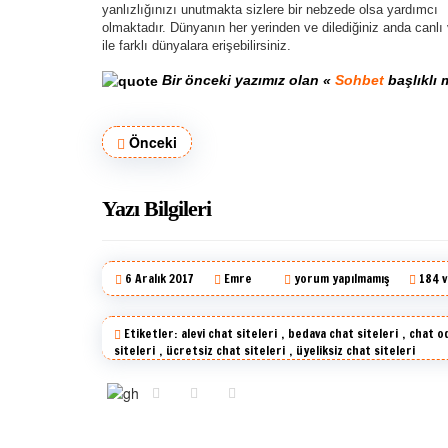
yanlızlığınızı unutmakta sizlere bir nebzede olsa yardımcı
olmaktadır. Dünyanın her yerinden ve dilediğiniz anda canlı v
ile farklı dünyalara erişebilirsiniz.
Bir önceki yazımız olan «
Sohbet
başlıklı 
Önceki
Yazı Bilgileri
6 Aralık 2017
Emre
yorum yapılmamış
184 v
Etiketler:
alevi chat siteleri
,
bedava chat siteleri
,
chat o
siteleri
,
ücretsiz chat siteleri
,
üyeliksiz chat siteleri