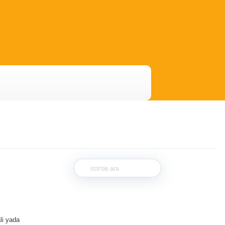
li yada