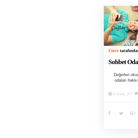
Emre
tarafında
Sohbet Oda
Değerleri oku
odaları hak
6 Aralık, 2017