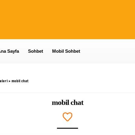
na Sayfa
Sohbet
Mobil Sohbet
eleri
>
mobil chat
mobil chat