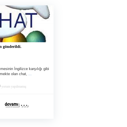
n gönderildi.
esinin İngilizce karşılığı gibi
mekte olan chat,
...
yorum yapılmamış