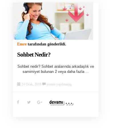
Emre
tarafından gönderildi.
Sohbet Nedir?
Sohbet nedir? Sohbet aralarında arkadaşlık ve
samimiyet bulunan 2 veya daha fazla
...
24 Ocak, 2018
yorum yapılmamış