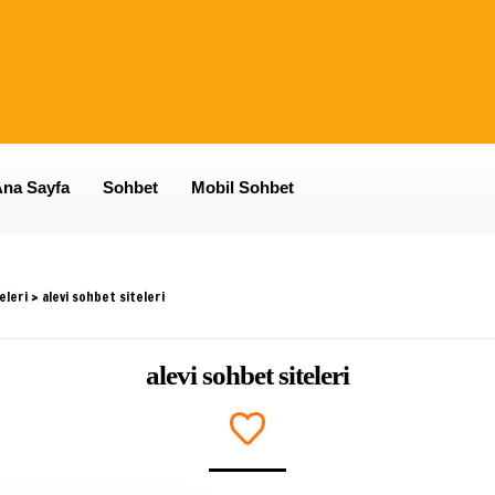
na Sayfa
Sohbet
Mobil Sohbet
eleri
>
alevi sohbet siteleri
alevi sohbet siteleri