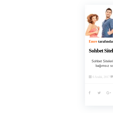
Emre
tarafında
Sohbet Sitel
Sohbet Siteleri
bağımsız s
6 Aralık, 2017