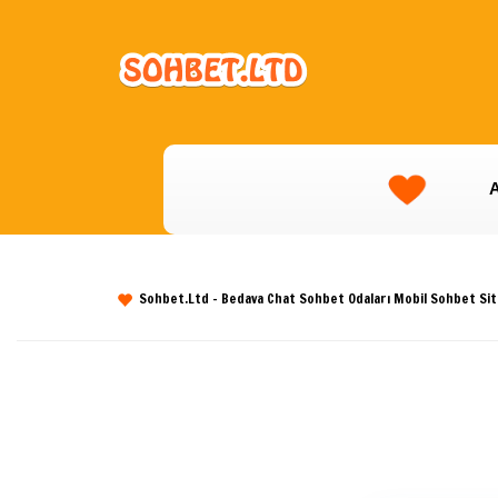
A
Sohbet.Ltd - Bedava Chat Sohbet Odaları Mobil Sohbet Sit